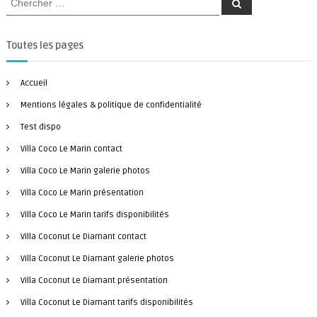
C
h
e
e
r
a
c
Toutes les pages
h
r
e
r
c
Accueil
h
f
Mentions légales & politique de confidentialité
o
Test dispo
r
Villa Coco Le Marin contact
:
Villa Coco Le Marin galerie photos
Villa Coco Le Marin présentation
Villa Coco Le Marin tarifs disponibilités
Villa Coconut Le Diamant contact
Villa Coconut Le Diamant galerie photos
Villa Coconut Le Diamant présentation
Villa Coconut Le Diamant tarifs disponibilités