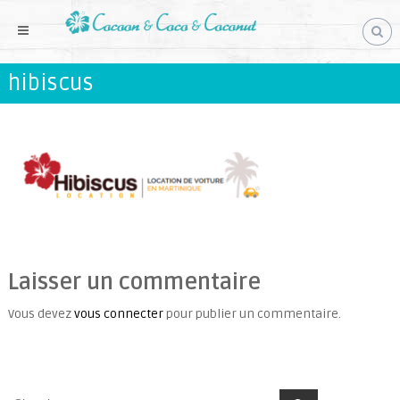
S
k
i
p
hibiscus
t
o
c
o
n
t
e
n
Laisser un commentaire
t
Vous devez
vous connecter
pour publier un commentaire.
S