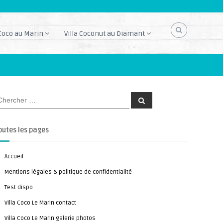
 Coco au Marin
Villa Coconut au Diamant
C
h
e
r
c
outes les pages
h
e
r
Accueil
Mentions légales & politique de confidentialité
Test dispo
Villa Coco Le Marin contact
Villa Coco Le Marin galerie photos