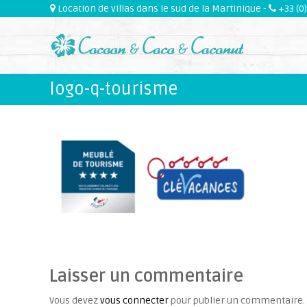
S
Location de villas dans le sud de la Martinique -
+33 (0)
k
i
p
t
logo-q-tourisme
o
c
o
n
t
e
n
t
Laisser un commentaire
Vous devez
vous connecter
pour publier un commentaire.