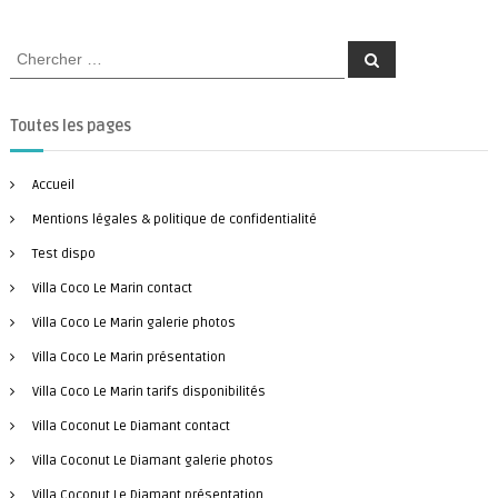
S
C
h
e
e
r
a
c
Toutes les pages
h
r
e
r
c
Accueil
h
f
Mentions légales & politique de confidentialité
o
Test dispo
r
Villa Coco Le Marin contact
:
Villa Coco Le Marin galerie photos
Villa Coco Le Marin présentation
Villa Coco Le Marin tarifs disponibilités
Villa Coconut Le Diamant contact
Villa Coconut Le Diamant galerie photos
Villa Coconut Le Diamant présentation