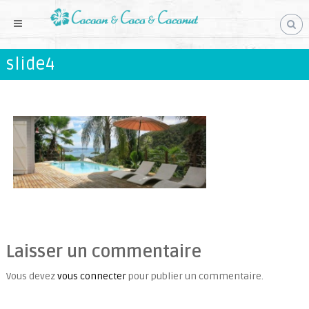
S
k
i
p
slide4
t
o
c
o
n
t
e
n
t
Laisser un commentaire
Vous devez
vous connecter
pour publier un commentaire.